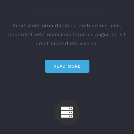
Electrical Security
In sit amet urna dapibus, pretium nisi nec,
imperdiet velit maecinas Dapibus augue mi sit
amet bibend ets viverra.
READ MORE