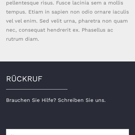
pellentesque risus. Fusce lacinia sem a mollis
tempus. Etiam in sapien non odio ornare iaculis
vel vel enim. Sed velit urna, pharetra non quam
nec, consequat hendrerit ex. Phasellus ac
rutrum diam.
RÜCKRUF
Brauchen Sie Hilfe? Schreiben Sie uns.