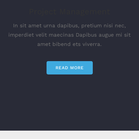
Project Management
In sit amet urna dapibus, pretium nisi nec,
imperdiet velit maecinas Dapibus augue mi sit
amet bibend ets viverra.
READ MORE