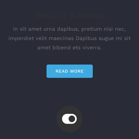
Security & Access
In sit amet urna dapibus, pretium nisi nec,
imperdiet velit maecinas Dapibus augue mi sit
amet bibend ets viverra.
READ MORE