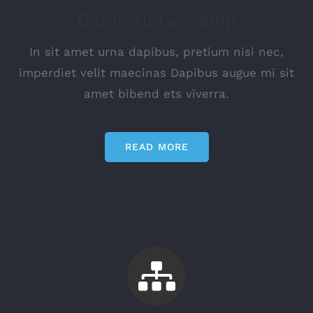
Cable Networking
In sit amet urna dapibus, pretium nisi nec,
imperdiet velit maecinas Dapibus augue mi sit
amet bibend ets viverra.
READ MORE