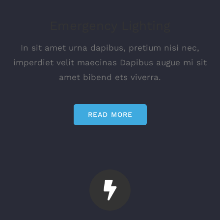
Emergency Lighting
In sit amet urna dapibus, pretium nisi nec,
imperdiet velit maecinas Dapibus augue mi sit
amet bibend ets viverra.
READ MORE